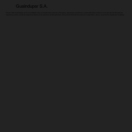
Guaindupar S.A.
Desde 1992, Guaindupar se ha consolidado como un puente entre el mundo y Paraguay, importando excelencia y comercializando confianza. Con más de tres décadas de
trayectoria, somos una de las empresas líderes en los sectores donde operamos, marcando el ritmo del mercado con compromiso, visión y un profundo respeto por la calidad.